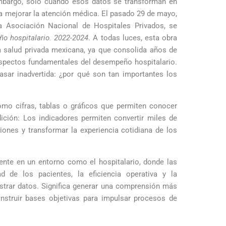
embargo, solo cuando esos datos se transforman en
a mejorar la atención médica. El pasado 29 de mayo,
a Asociación Nacional de Hospitales Privados, se
ño hospitalario. 2022-2024
. A todas luces, esta obra
la salud privada mexicana, ya que consolida años de
aspectos fundamentales del desempeño hospitalario.
asar inadvertida: ¿por qué son tan importantes los
omo cifras, tablas o gráficos que permiten conocer
dición: Los indicadores permiten convertir miles de
iones y transformar la experiencia cotidiana de los
dente en un entorno como el hospitalario, donde las
d de los pacientes, la eficiencia operativa y la
gistrar datos. Significa generar una comprensión más
nstruir bases objetivas para impulsar procesos de