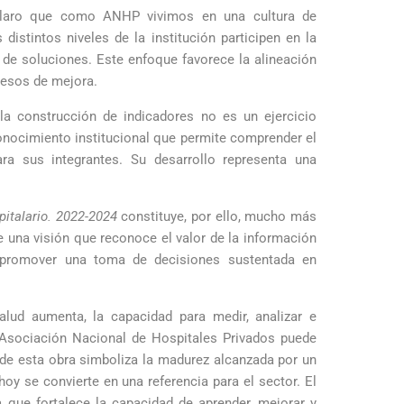
 claro que como ANHP vivimos en una cultura de
istintos niveles de la institución participen en la
 de soluciones. Este enfoque favorece la alineación
ocesos de mejora.
a construcción de indicadores no es un ejercicio
conocimiento institucional que permite comprender el
ra sus integrantes. Su desarrollo representa una
pitalario. 2022-2024
constituye, por ello, mucho más
e una visión que reconoce el valor de la información
y promover una toma de decisiones sustentada en
lud aumenta, la capacidad para medir, analizar e
a Asociación Nacional de Hospitales Privados puede
 de esta obra simboliza la madurez alcanzada por un
oy se convierte en una referencia para el sector. El
 que fortalece la capacidad de aprender, mejorar y