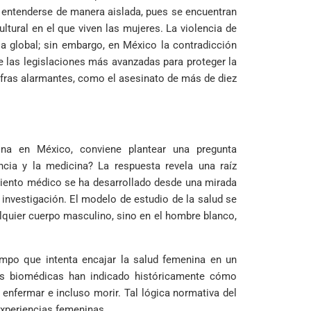
n entenderse de manera aislada, pues se encuentran
ltural en el que viven las mujeres. La violencia de
a global; sin embargo, en México la contradicción
e las legislaciones más avanzadas para proteger la
cifras alarmantes, como el asesinato de más de diez
ina en México, conviene plantear una pregunta
cia y la medicina? La respuesta revela una raíz
miento médico se ha desarrollado desde una mirada
a investigación. El modelo de estudio de la salud se
lquier cuerpo masculino, sino en el hombre blanco,
iempo que intenta encajar la salud femenina en un
as biomédicas han indicado históricamente cómo
, enfermar e incluso morir. Tal lógica normativa del
experiencias femeninas.