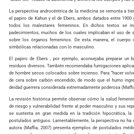
La perspectiva androcéntrica de la medicina se remonta a t
el papiro de Kahun y el de Ebers, ambos datados entre 1900 y 
todos los malestares femeninos. En dichos textos se indi
padecimientos, muchos de los cuales implicaban el uso de s
sobre los órganos femeninos. De esta manera, el cuerpo 
simbólicas relacionadas con lo masculino.
El papiro de Ebers , por ejemplo, aconsejaba preparar un 
residuos diversos. También recomendaba fumigaciones aplicada
de hombre secos colocados sobre incienso. Para “hacer volver 
de cera sobre carbón encendido, de modo que el humo ingresa
deidad guerrera considerada extremadamente poderosa (Maffia
La revisión histórica permite observar cómo la salud femeni
de riesgo y vulnerabilidad frente al poder masculino y sus re
se sustenta en gran medida en la tradición hipocrática, l
postulados antiguos. Lamentablemente, la perspectiva no h
autora (Maffia, 2007) presenta ejemplos de postulados méd