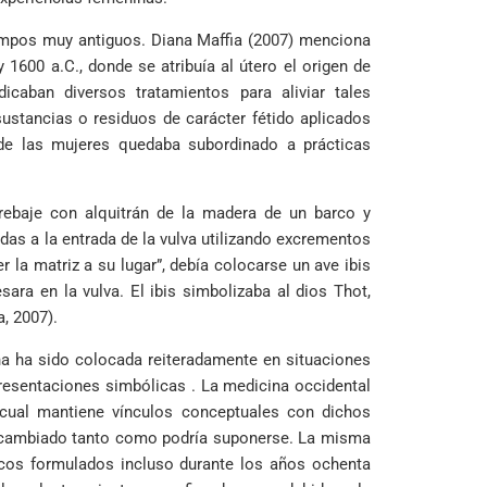
iempos muy antiguos. Diana Maffia (2007) menciona
1600 a.C., donde se atribuía al útero el origen de
caban diversos tratamientos para aliviar tales
ustancias o residuos de carácter fétido aplicados
de las mujeres quedaba subordinado a prácticas
brebaje con alquitrán de la madera de un barco y
s a la entrada de la vulva utilizando excrementos
la matriz a su lugar”, debía colocarse un ave ibis
ra en la vulva. El ibis simbolizaba al dios Thot,
, 2007).
na ha sido colocada reiteradamente en situaciones
presentaciones simbólicas . La medicina occidental
a cual mantiene vínculos conceptuales con dichos
a cambiado tanto como podría suponerse. La misma
icos formulados incluso durante los años ochenta