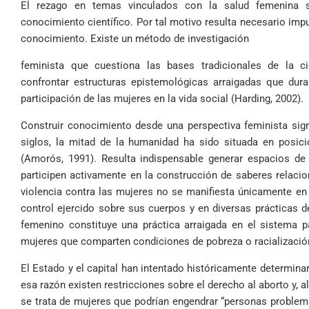
El rezago en temas vinculados con la salud femenina se
conocimiento científico. Por tal motivo resulta necesario imp
conocimiento. Existe un método de investigación
feminista que cuestiona las bases tradicionales de la c
confrontar estructuras epistemológicas arraigadas que dur
participación de las mujeres en la vida social (Harding, 2002).
Construir conocimiento desde una perspectiva feminista signi
siglos, la mitad de la humanidad ha sido situada en posicio
(Amorós, 1991). Resulta indispensable generar espacios de
participen activamente en la construcción de saberes relaci
violencia contra las mujeres no se manifiesta únicamente e
control ejercido sobre sus cuerpos y en diversas prácticas d
femenino constituye una práctica arraigada en el sistema pa
mujeres que comparten condiciones de pobreza o racializació
El Estado y el capital han intentado históricamente determinar
esa razón existen restricciones sobre el derecho al aborto y,
se trata de mujeres que podrían engendrar “personas problemá