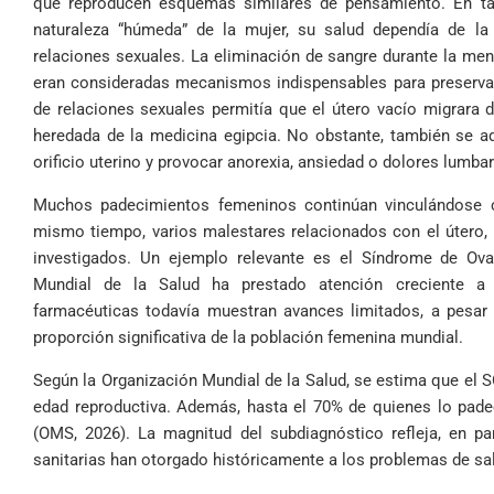
que reproducen esquemas similares de pensamiento. En tal
naturaleza “húmeda” de la mujer, su salud dependía de la 
relaciones sexuales. La eliminación de sangre durante la men
eran consideradas mecanismos indispensables para preservar
de relaciones sexuales permitía que el útero vacío migrara d
heredada de la medicina egipcia. No obstante, también se ad
orificio uterino y provocar anorexia, ansiedad o dolores lumb
Muchos padecimientos femeninos continúan vinculándose c
mismo tiempo, varios malestares relacionados con el útero,
investigados. Un ejemplo relevante es el Síndrome de Ova
Mundial de la Salud ha prestado atención creciente a 
farmacéuticas todavía muestran avances limitados, a pesar
proporción significativa de la población femenina mundial.
Según la Organización Mundial de la Salud, se estima que el S
edad reproductiva. Además, hasta el 70% de quienes lo pade
(OMS, 2026). La magnitud del subdiagnóstico refleja, en part
sanitarias han otorgado históricamente a los problemas de sa