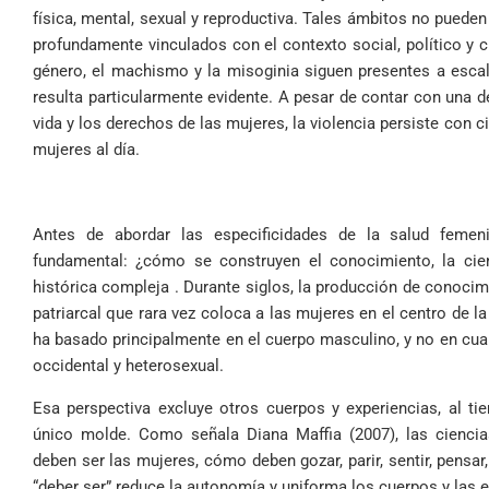
física, mental, sexual y reproductiva. Tales ámbitos no puede
profundamente vinculados con el contexto social, político y cu
género, el machismo y la misoginia siguen presentes a escal
resulta particularmente evidente. A pesar de contar con una d
vida y los derechos de las mujeres, la violencia persiste con 
mujeres al día.
Antes de abordar las especificidades de la salud femen
fundamental: ¿cómo se construyen el conocimiento, la cien
histórica compleja . Durante siglos, la producción de conoci
patriarcal que rara vez coloca a las mujeres en el centro de l
ha basado principalmente en el cuerpo masculino, y no en cua
occidental y heterosexual.
Esa perspectiva excluye otros cuerpos y experiencias, al t
único molde. Como señala Diana Maffia (2007), las cienci
deben ser las mujeres, cómo deben gozar, parir, sentir, pensar
“deber ser” reduce la autonomía y uniforma los cuerpos y las 