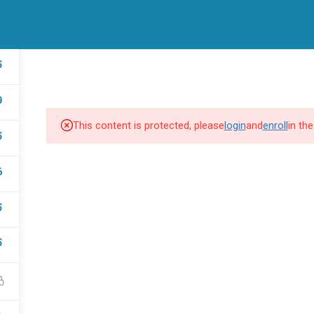
CURSOS
CONSTANCIAS
BLOG
5
9
56 1003 7050 - 56 1013 9187
This content is protected, please
login
and
enroll
in th
Av. de los Insurgentes Sur 601, Col. Nápoles,
5
Alcaldía Benito Juárez, C.P. 03810 Ciudad de
6
México, CDMX. Piso 14 - Oficina 117
educacion@anhp.mx
5
soporte@anhp.mx
5