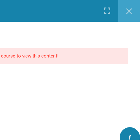
PREGUNTAS FRECUENTES
CONTACTO
ANHP
e course to view this content!
Nuestro mundo hospitalario
Hospitales afiliados
Contacto